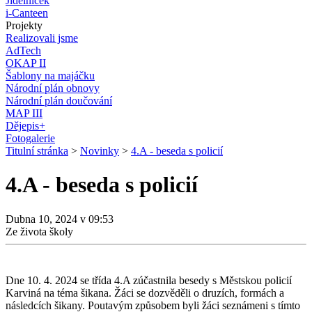
Jídelníček
i-Canteen
Projekty
Realizovali jsme
AdTech
OKAP II
Šablony na majáčku
Národní plán obnovy
Národní plán doučování
MAP III
Dějepis+
Fotogalerie
Titulní stránka
>
Novinky
>
4.A - beseda s policií
4.A - beseda s policií
Dubna 10, 2024 v 09:53
Ze života školy
Dne 10. 4. 2024 se třída 4.A zúčastnila besedy s Městskou policií
Karviná na téma šikana. Žáci se dozvěděli o druzích, formách a
následcích šikany. Poutavým způsobem byli žáci seznámeni s tímto