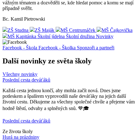
vážným tématem a dozvěděli se, kde hledat pomoc a komu se mají
případně svěřit.
Bc. Kamil Pietrowski
ZŠ Studna
ZŠ Maják
MŠ Centrumáček
MŠ Čajkovička
MŠ Kapitánka
Školní jídelna
Školní družina
Novinky
Facebook - Škola
Facebook - Školka
Sponzoři a partneři
Další novinky ze světa školy
Všechny novinky
Poslední cesta deváťáků
Každá cesta jednou končí, aby mohla začít nová. Dnes jsme
potleskem a špalírem vyprovodili naše deváťáky na jejich další
životní cestu. Děkujeme za všechny společné chvíle a přejeme vám
hodně štěstí, odvahy a splněných snů. 💙🎓
Poslední cesta deváťáků
Ze života školy
Hurá na prázdniny