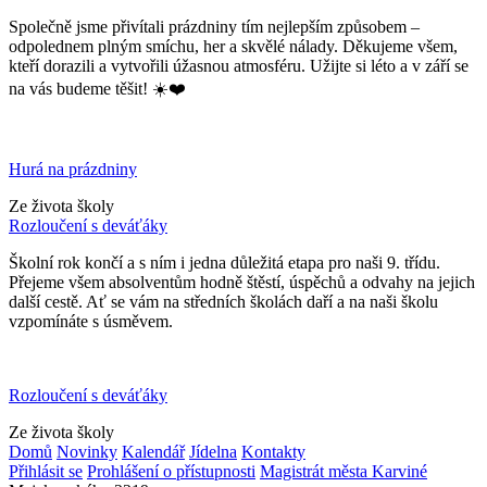
Společně jsme přivítali prázdniny tím nejlepším způsobem –
odpolednem plným smíchu, her a skvělé nálady. Děkujeme všem,
kteří dorazili a vytvořili úžasnou atmosféru. Užijte si léto a v září se
na vás budeme těšit! ☀️❤️
Hurá na prázdniny
Ze života školy
Rozloučení s deváťáky
Školní rok končí a s ním i jedna důležitá etapa pro naši 9. třídu.
Přejeme všem absolventům hodně štěstí, úspěchů a odvahy na jejich
další cestě. Ať se vám na středních školách daří a na naši školu
vzpomínáte s úsměvem.
Rozloučení s deváťáky
Ze života školy
Domů
Novinky
Kalendář
Jídelna
Kontakty
Přihlásit se
Prohlášení o přístupnosti
Magistrát města Karviné