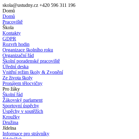
skola@ustudny.cz
+420 596 311 196
Domů
Domů
Pracoviště
Škola
Kontakty
GDPR
Rozvrh hodin
Organizace školního roku
Organizační řád
Školní poradenské pracoviště
Úřední deska
Vnitřní režim školy & Zvonění
Ze života školy
Pronájem tělocvičny
Pro žáky
Školní řád
Žákovský parlament
Sportovní úspěchy
Úspěchy v soutěžích
Kroužky
Družina
Jídelna
Informace pro strávníky