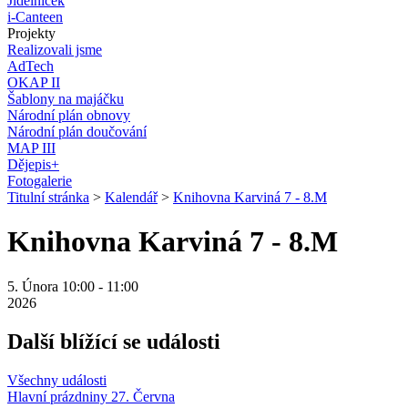
Jídelníček
i-Canteen
Projekty
Realizovali jsme
AdTech
OKAP II
Šablony na majáčku
Národní plán obnovy
Národní plán doučování
MAP III
Dějepis+
Fotogalerie
Titulní stránka
>
Kalendář
>
Knihovna Karviná 7 - 8.M
Knihovna Karviná 7 - 8.M
5. Února 10:00 - 11:00
2026
Další blížící se události
Všechny události
Hlavní prázdniny
27. Června