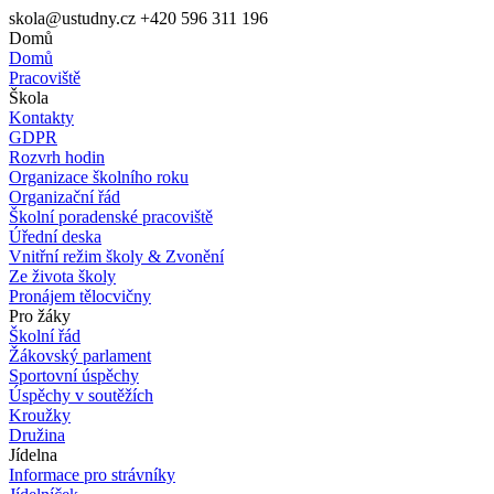
skola@ustudny.cz
+420 596 311 196
Domů
Domů
Pracoviště
Škola
Kontakty
GDPR
Rozvrh hodin
Organizace školního roku
Organizační řád
Školní poradenské pracoviště
Úřední deska
Vnitřní režim školy & Zvonění
Ze života školy
Pronájem tělocvičny
Pro žáky
Školní řád
Žákovský parlament
Sportovní úspěchy
Úspěchy v soutěžích
Kroužky
Družina
Jídelna
Informace pro strávníky