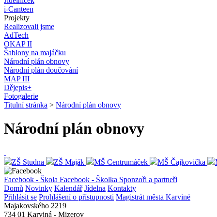
Jídelníček
i-Canteen
Projekty
Realizovali jsme
AdTech
OKAP II
Šablony na majáčku
Národní plán obnovy
Národní plán doučování
MAP III
Dějepis+
Fotogalerie
Titulní stránka
>
Národní plán obnovy
Národní plán obnovy
ZŠ Studna
ZŠ Maják
MŠ Centrumáček
MŠ Čajkovička
Facebook - Škola
Facebook - Školka
Sponzoři a partneři
Domů
Novinky
Kalendář
Jídelna
Kontakty
Přihlásit se
Prohlášení o přístupnosti
Magistrát města Karviné
Majakovského 2219
734 01 Karviná - Mizerov