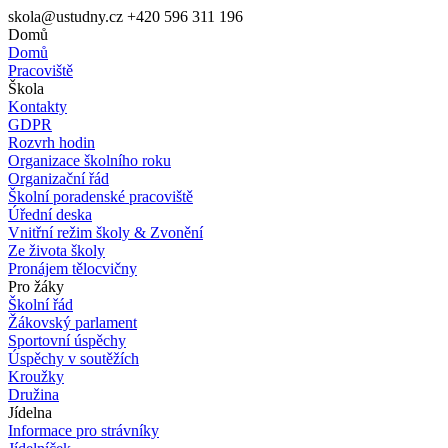
skola@ustudny.cz
+420 596 311 196
Domů
Domů
Pracoviště
Škola
Kontakty
GDPR
Rozvrh hodin
Organizace školního roku
Organizační řád
Školní poradenské pracoviště
Úřední deska
Vnitřní režim školy & Zvonění
Ze života školy
Pronájem tělocvičny
Pro žáky
Školní řád
Žákovský parlament
Sportovní úspěchy
Úspěchy v soutěžích
Kroužky
Družina
Jídelna
Informace pro strávníky