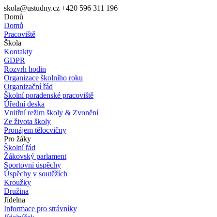
skola@ustudny.cz
+420 596 311 196
Domů
Domů
Pracoviště
Škola
Kontakty
GDPR
Rozvrh hodin
Organizace školního roku
Organizační řád
Školní poradenské pracoviště
Úřední deska
Vnitřní režim školy & Zvonění
Ze života školy
Pronájem tělocvičny
Pro žáky
Školní řád
Žákovský parlament
Sportovní úspěchy
Úspěchy v soutěžích
Kroužky
Družina
Jídelna
Informace pro strávníky