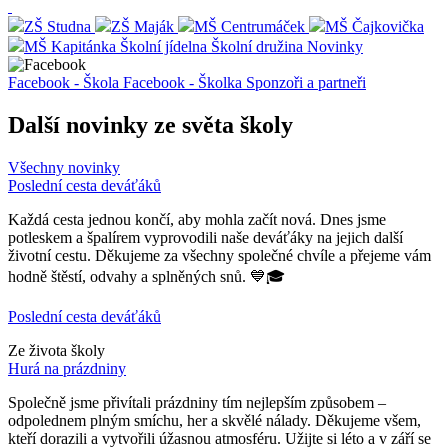
ZŠ Studna
ZŠ Maják
MŠ Centrumáček
MŠ Čajkovička
MŠ Kapitánka
Školní jídelna
Školní družina
Novinky
Facebook - Škola
Facebook - Školka
Sponzoři a partneři
Další novinky ze světa školy
Všechny novinky
Poslední cesta deváťáků
Každá cesta jednou končí, aby mohla začít nová. Dnes jsme
potleskem a špalírem vyprovodili naše deváťáky na jejich další
životní cestu. Děkujeme za všechny společné chvíle a přejeme vám
hodně štěstí, odvahy a splněných snů. 💙🎓
Poslední cesta deváťáků
Ze života školy
Hurá na prázdniny
Společně jsme přivítali prázdniny tím nejlepším způsobem –
odpolednem plným smíchu, her a skvělé nálady. Děkujeme všem,
kteří dorazili a vytvořili úžasnou atmosféru. Užijte si léto a v září se