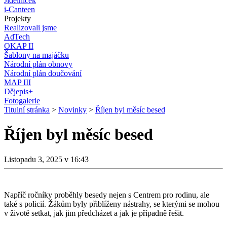
Jídelníček
i-Canteen
Projekty
Realizovali jsme
AdTech
OKAP II
Šablony na majáčku
Národní plán obnovy
Národní plán doučování
MAP III
Dějepis+
Fotogalerie
Titulní stránka
>
Novinky
>
Říjen byl měsíc besed
Říjen byl měsíc besed
Listopadu 3, 2025 v 16:43
Napříč ročníky proběhly besedy nejen s Centrem pro rodinu, ale
také s policií. Žákům byly přiblíženy nástrahy, se kterými se mohou
v životě setkat, jak jim předcházet a jak je případně řešit.