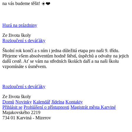
na vás budeme těšit! ☀️❤️
Hurá na prázdniny
Ze života školy
Rozloučení s deváťáky
Školní rok končí a s ním i jedna důležitá etapa pro naši 9. třídu.
Přejeme všem absolventům hodně štěstí, úspěchů a odvahy na jejich
další cestě. Ať se vám na středních školách daří a na naši školu
vzpomínáte s úsměvem.
Rozloučení s deváťáky
Ze života školy
Domů
Novinky
Kalendář
Jídelna
Kontakty
Přihlásit se
Prohlášení o přístupnosti
Magistrát města Karviné
Majakovského 2219
734 01 Karviná - Mizerov