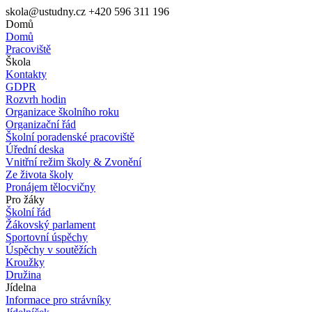
skola@ustudny.cz
+420 596 311 196
Domů
Domů
Pracoviště
Škola
Kontakty
GDPR
Rozvrh hodin
Organizace školního roku
Organizační řád
Školní poradenské pracoviště
Úřední deska
Vnitřní režim školy & Zvonění
Ze života školy
Pronájem tělocvičny
Pro žáky
Školní řád
Žákovský parlament
Sportovní úspěchy
Úspěchy v soutěžích
Kroužky
Družina
Jídelna
Informace pro strávníky