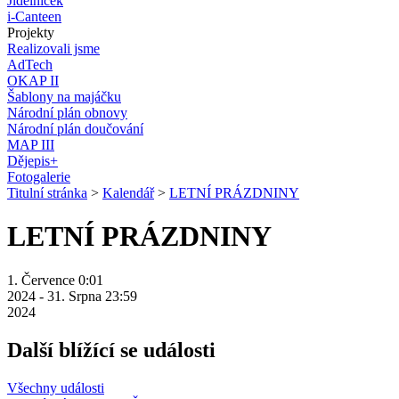
Jídelníček
i-Canteen
Projekty
Realizovali jsme
AdTech
OKAP II
Šablony na majáčku
Národní plán obnovy
Národní plán doučování
MAP III
Dějepis+
Fotogalerie
Titulní stránka
>
Kalendář
>
LETNÍ PRÁZDNINY
LETNÍ PRÁZDNINY
1. Července 0:01
2024
-
31. Srpna 23:59
2024
Další blížící se události
Všechny události