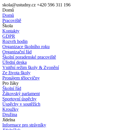
skola@ustudny.cz
+420 596 311 196
Domů
Domů
Pracoviště
Škola
Kontakty
GDPR
Rozvrh hodin
Organizace školního roku
Organizační řád
Školní poradenské pracoviště
Úřední deska
Vnitřní režim školy & Zvonění
Ze života školy
Pronájem tělocvičny
Pro žáky
Školní řád
Žákovský parlament
Sportovní úspěchy
Úspěchy v soutěžích
Kroužky
Družina
Jídelna
Informace pro strávníky