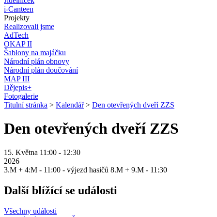
Jídelníček
i-Canteen
Projekty
Realizovali jsme
AdTech
OKAP II
Šablony na majáčku
Národní plán obnovy
Národní plán doučování
MAP III
Dějepis+
Fotogalerie
Titulní stránka
>
Kalendář
>
Den otevřených dveří ZZS
Den otevřených dveří ZZS
15. Května 11:00 - 12:30
2026
3.M + 4:M - 11:00 - výjezd hasičů 8.M + 9.M - 11:30
Další blížící se události
Všechny události